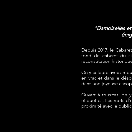
"Damoiselles et
énig
Depuis 2017, le Cabare
fond de cabaret du siè
reconstitution historiq
On y célèbre avec amour e
en vrac et dans le désor
dans une joyeuse cacoph
Ouvert à tous·tes, on y
étiquettes. Les mots d’o
proximité avec le public 