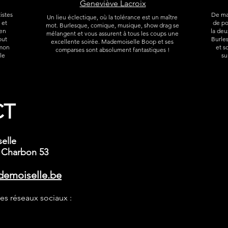
Geneviève Lacroix
istes
De mag
Un lieu éclectique, où la tolérance est un maître
 et
de po
mot. Burlesque, comique, musique, show drag se
 en
la deu
mélangent et vous assurent à tous les coups une
out
Burles
excellente soirée. Mademoiselle Boop et ses
 mon
et s
comparses sont absolument fantastiques !
le
su
CT
elle
 Charbon 53
demoiselle.be
les réseaux sociaux :