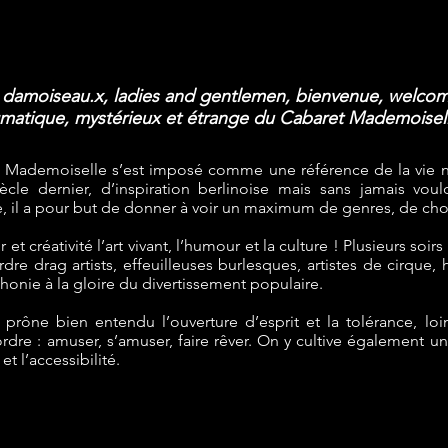
 damoiseau.x, ladies and gentlemen, bienvenue, welcome
matique, mystérieux et étrange du Cabaret Mademoisell
t Mademoiselle s’est imposé comme une référence de la vie no
cle dernier, d’inspiration berlinoise mais sans jamais voulo
ue, il a pour but de donner à voir un maximum de genres, de cho
t créativité l’art vivant, l’humour et la culture ! Plusieurs soir
dre drag artists, effeuilleuses burlesques, artistes de cirque,
onie à la gloire du divertissement populaire.
 prône bien entendu l’ouverture d’esprit et la tolérance, lo
rdre : amuser, s’amuser, faire rêver. On y cultive également un 
et l’accessibilité.