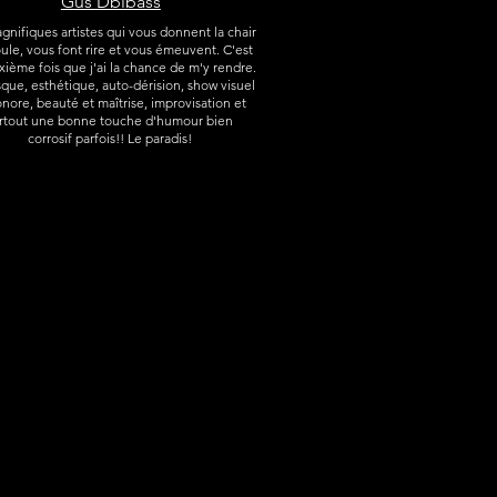
Gus Dblbass
nifiques artistes qui vous donnent la chair
ule, vous font rire et vous émeuvent. C'est
xième fois que j'ai la chance de m'y rendre.
que, esthétique, auto-dérision, show visuel
onore, beauté et maîtrise, improvisation et
rtout une bonne touche d'humour bien
corrosif parfois!! Le paradis!