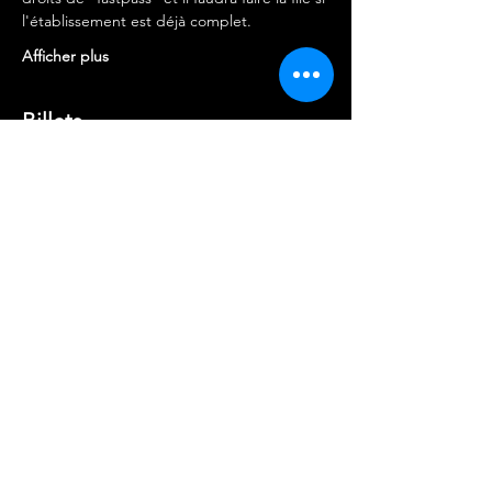
l'établissement est déjà complet.
Afficher plus
Billets
Complet
Type de billet
PREVENTE X1
Plus d'info
Prix
10,00 €
+5,00 € Frais résa
Cet événement est complet