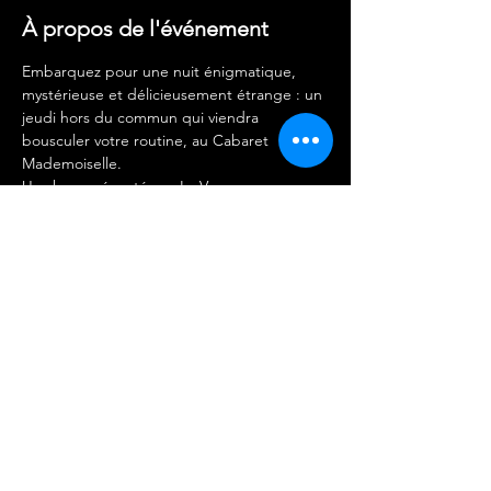
À propos de l'événement
Embarquez pour une nuit énigmatique, 
mystérieuse et délicieusement étrange : un 
jeudi hors du commun qui viendra 
bousculer votre routine, au Cabaret 
Mademoiselle.
Un show présenté par La Veuve…
CASTING 14/08 
La Veuve
MAJO
MIRKO 
Afficher plus
Partager cet événement