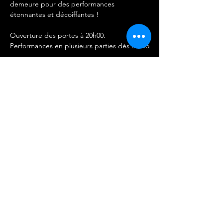
demeure pour des performances 
étonnantes et décoiffantes !
Ouverture des portes à 20h00.
Performances en plusieurs parties dès 21h15
IMPORTANT 
-Les entrées ne sont ni remboursables ni 
échangeables.
Afficher plus
Partager cet événement