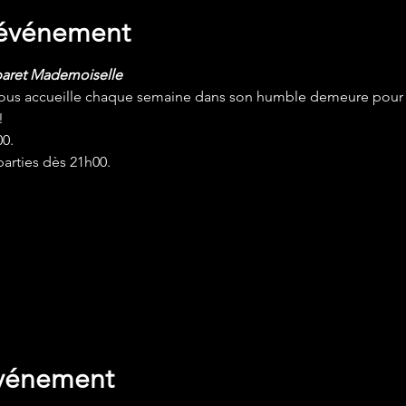
'événement
abaret Mademoiselle
ous accueille chaque semaine dans son humble demeure pour
!
0.
arties dès 21h00.
de vos paramètres de données analytiques et de cookies fonct
événement