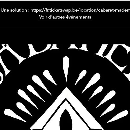
 ! Une solution : https://fr.ticketswap.be/location/cabaret-made
Voir d'autres événements