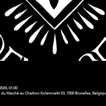
 2024, 01:00
du Marché au Charbon Kolenmarkt 53, 1000 Bruxelles, Belgiqu