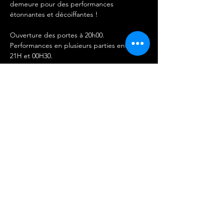
demeure pour des performances 
étonnantes et décoiffantes !
Ouverture des portes à 20h00.
Performances en plusieurs parties entre 
21H et 00H30. 
IMPORTANT 
-Les entrées ne sont ni remboursables ni 
échangeables.
Afficher plus
Partager cet événement