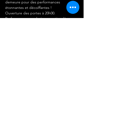
demeure pour des performances 
étonnantes et décoiffantes !
Ouverture des portes à 20h00.
Performances en plusieurs parties dès 
21h00.
PROGRAMME DU V&S 21-22/06
- La Morrigasme
- Chéri.e Chapstick
Afficher plus
Partager cet événement
©
2017 - 2026
by Mademoiselle
Productions