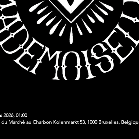
s 2026, 01:00
du Marché au Charbon Kolenmarkt 53, 1000 Bruxelles, Belgiqu