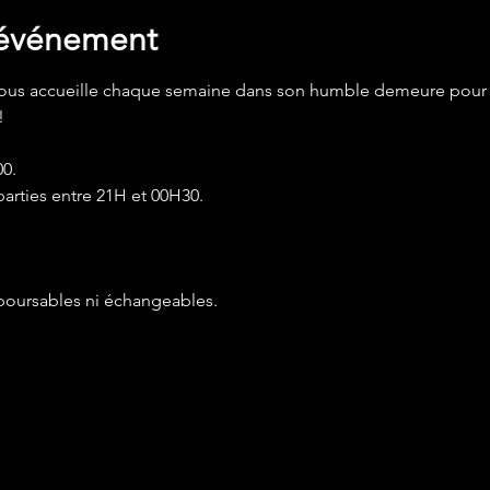
'événement
ous accueille chaque semaine dans son humble demeure pour
!
0.
arties entre 21H et 00H30. 
mboursables ni échangeables.
de vos paramètres de données analytiques et de cookies fonct