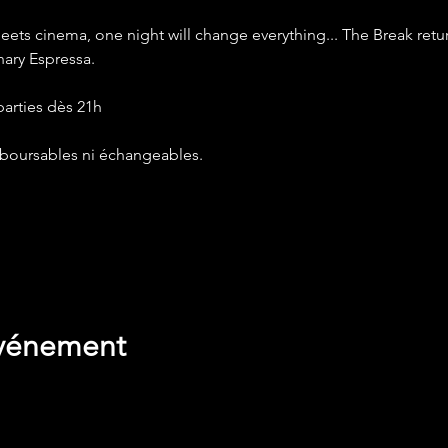
ts cinema, one night will change everything... The Break returns 
nary Espressa.
arties dès 21h
mboursables ni échangeables.
de vos paramètres de données analytiques et de cookies fonct
événement