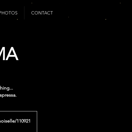
PHOTOS
CONTACT
MA
hing...
Espressa.
moiselle/110921