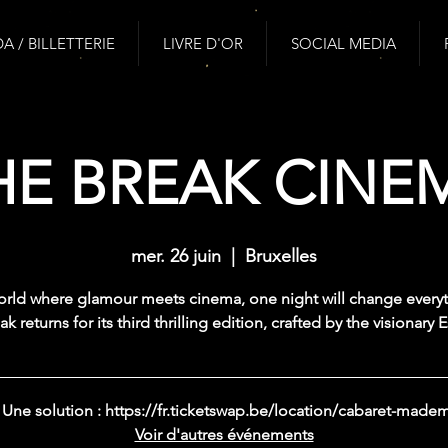
 / BILLETTERIE
LIVRE D'OR
SOCIAL MEDIA
HE BREAK CINE
mer. 26 juin
  |  
Bruxelles
orld where glamour meets cinema, one night will change everyt
k returns for its third thrilling edition, crafted by the visionary 
 ! Une solution : https://fr.ticketswap.be/location/cabaret-made
Voir d'autres événements