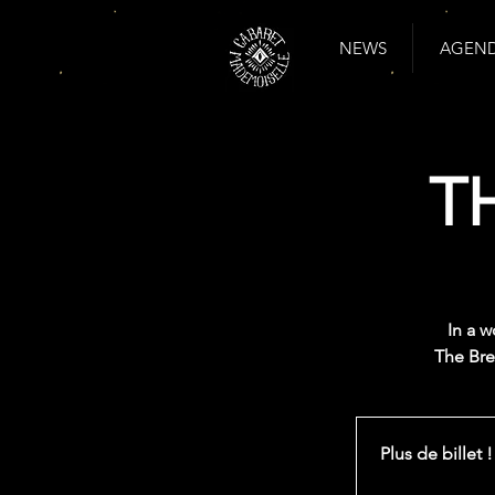
NEWS
AGENDA
T
In a w
The Brea
Plus de billet