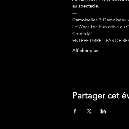
au spectacle.
---
Damoiselles & Damoiseau.x, r
Le What The Fun arrive au 
Comedy !    
ENTREE LIBRE – PAS DE R
Afficher plus
Google Maps a été bloqué en raison 
Partager cet 