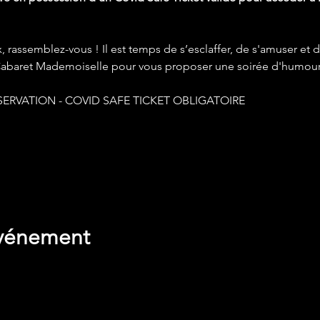
assemblez-vous ! Il est temps de s’esclaffer, de s'amuser et de 
Cabaret Mademoiselle pour vous proposer une soirée d'humour
ESERVATION - COVID SAFE TICKET OBLIGATOIRE
de vos paramètres de données analytiques et de cookies fonct
événement