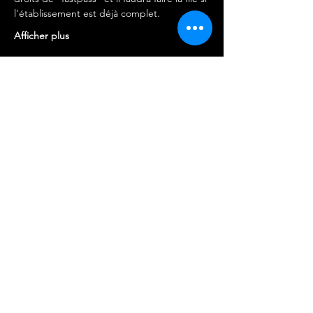
l'établissement est déjà complet.
Afficher plus
Billets
Vente expirée
Type de billet
PREVENTE X1
Plus d'info
Prix
10,00 €
+5,00 € Frais résa