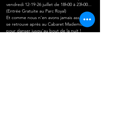
vendredi 12-19-26 juillet de 18h00 à 23h00... 
(Entrée Gratuite au Parc Royal)
Et comme nous n'en avons jamais assez, on 
se retrouve après au Cabaret Mademoiselle 
pour danser jusqu'au bout de la nuit ! 
(Préventes sur ce site !)
PROGRAMME DES V 12-19-26/07
Au Parc Royal,
Entrée gratuite et animations entre 18h et 
23h.
Afficher plus
Partager cet événement