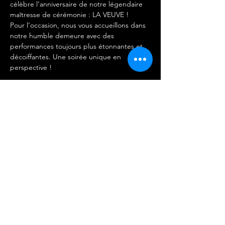
célèbre l’anniversaire de notre légendaire 
maîtresse de cérémonie : LA VEUVE ! 
Pour l’occasion, nous vous accueillons dans 
notre humble demeure avec des 
performances toujours plus étonnantes et 
décoiffantes. Une soirée unique en 
perspective !
Ouverture des portes à 20h00.
Performances en plusieurs parties dès 21h15
IMPORTANT 
Afficher plus
Partager cet événement