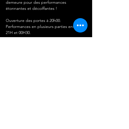
demeure pour des performances 
étonnantes et décoiffantes !
Ouverture des portes à 20h00.
Performances en plusieurs parties entre 
21H et 00H30. 
IMPORTANT 
-Les entrées ne sont ni remboursables ni 
échangeables.
Afficher plus
Partager cet événement