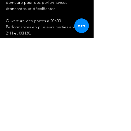
demeure pour des performances 
étonnantes et décoiffantes !
Ouverture des portes à 20h00.
Performances en plusieurs parties entre 
21H et 00H30. 
IMPORTANT 
-Les entrées ne sont ni remboursables ni 
échangeables.
Afficher plus
Partager cet événement