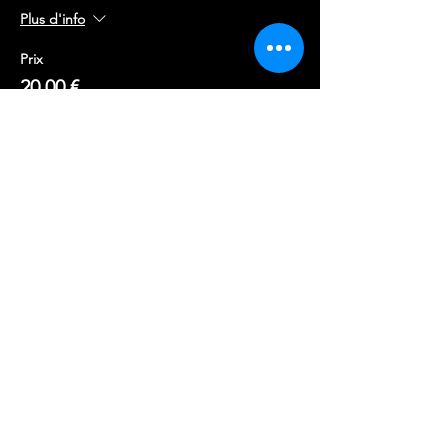
Plus d'info
Prix
20,00 €
Complet
Type de billet
1 X TICKET-VISIBILITE REDUITE
Plus d'info
Prix
17,00 €
Cet événement est complet