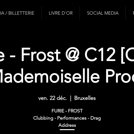
 / BILLETTERIE
LIVRE D'OR
SOCIAL MEDIA
e - Frost @ C12 [
ademoiselle Pro
ven. 22 déc.
  |  
Bruxelles
FURIE - FROST
Clubbing - Performances - Drag
Address
▔▔▔▔