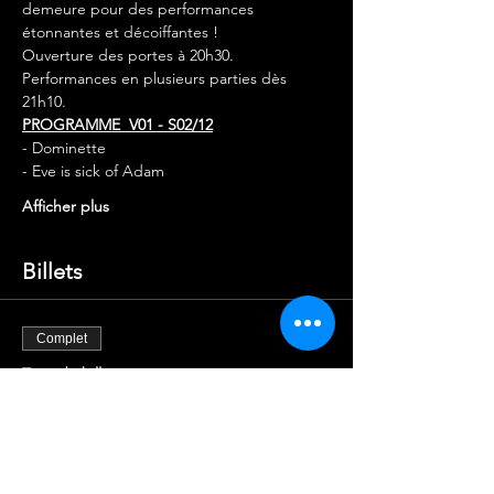
demeure pour des performances 
étonnantes et décoiffantes !
Ouverture des portes à 20h30.
Performances en plusieurs parties dès 
21h10.
PROGRAMME  V01 - S02/12
- Dominette
- Eve is sick of Adam
Afficher plus
Billets
Complet
Type de billet
ENTRÉE X1
Plus d'info
Prix