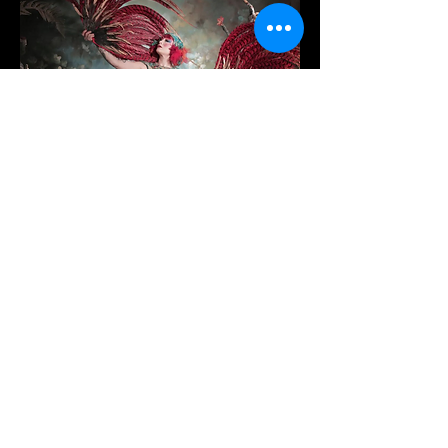
Ne loupez sans aucun prétexte cette 
parisienne enflammée.
Elle sera accompagnée de  
Afficher plus