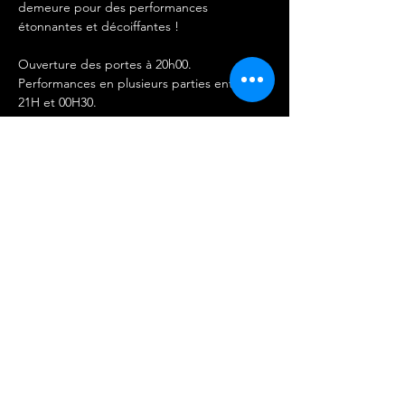
demeure pour des performances 
étonnantes et décoiffantes !
Ouverture des portes à 20h00.
Performances en plusieurs parties entre 
21H et 00H30. 
IMPORTANT 
-Les entrées ne sont ni remboursables ni 
échangeables.
Afficher plus
Partager cet événement