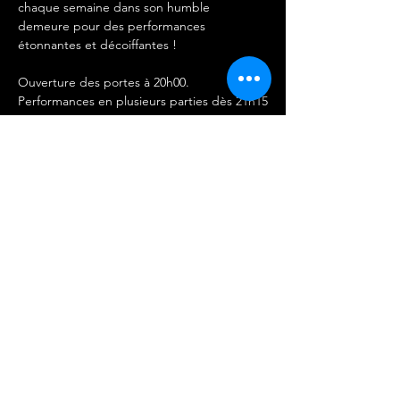
chaque semaine dans son humble 
demeure pour des performances 
étonnantes et décoiffantes !
Ouverture des portes à 20h00.
Performances en plusieurs parties dès 21h15
IMPORTANT 
-Les entrées ne sont ni remboursables ni 
échangeables.
Afficher plus
Partager cet événement