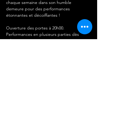
chaque semaine dans son humble 
demeure pour des performances 
étonnantes et décoiffantes !
Ouverture des portes à 20h00.
Performances en plusieurs parties dès 
21h00.
ARTISTES : 
LA VEUVE
TINY DJINN 
Afficher plus
Partager cet événement