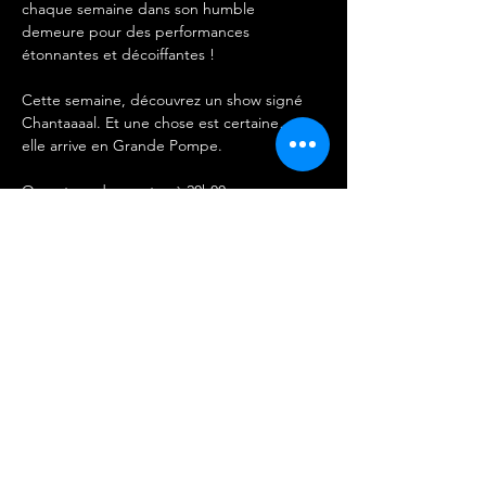
chaque semaine dans son humble 
demeure pour des performances 
étonnantes et décoiffantes !
Cette semaine, découvrez un show signé 
Chantaaaal. Et une chose est certaine… 
elle arrive en Grande Pompe. 
Ouverture des portes à 20h00.
Performances en plusieurs parties dès 21h15
PROGRAMME 24-25/01
Chantaaaal
Afficher plus
Partager cet événement