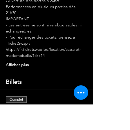
Ouverture des portes à 20h30.
Performances en plusieurs parties dès 
21h30.
IMPORTANT
- Les entrées ne sont ni remboursables ni 
échangeables.
- Pour échanger des tickets, pensez à 
 TicketSwap
 : 
https://fr.ticketswap.be/location/cabaret-
mademoiselle/187714
Afficher plus
Billets
Complet
Type de billet
ENTRÉE X1
Plus d'info