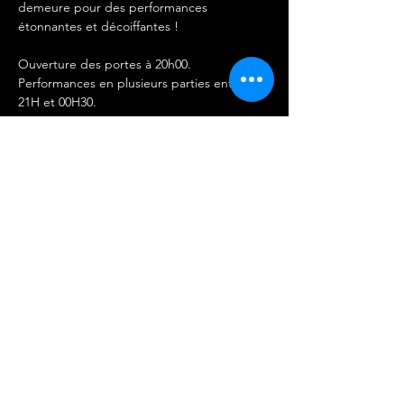
demeure pour des performances 
étonnantes et décoiffantes !
Ouverture des portes à 20h00.
Performances en plusieurs parties entre 
21H et 00H30. 
IMPORTANT 
-Les entrées ne sont ni remboursables ni 
échangeables.
Afficher plus
Partager cet événement