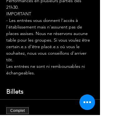
Performances en plusieurs parties dès 
21h30.
IMPORTANT
- Les entrées vous donnent l'accès à 
l'établissement mais n'assurent pas de 
places assises. Nous ne réservons aucune 
table pour les groupes. Si vous voulez être 
certain.e.s d'être placé.e.s où vous le 
souhaitez, nous vous conseillons d'arriver 
tôt.
Les entrées ne sont ni remboursables ni 
échangeables.
Billets
Complet
Type de billet
ENTRÉE X1