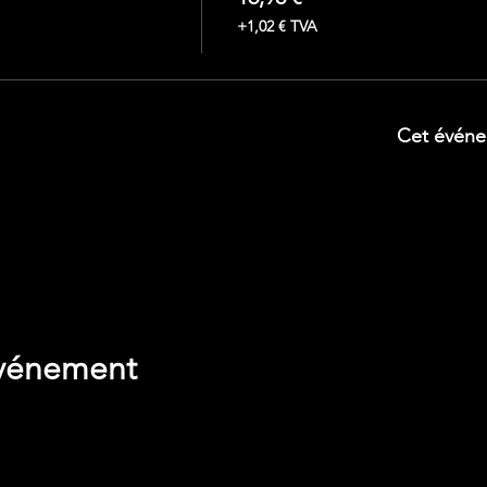
+1,02 € TVA
Cet événe
de vos paramètres de données analytiques et de cookies fonct
événement