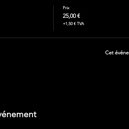
Prix
25,00 €
+1,50 € TVA
Cet événe
de vos paramètres de données analytiques et de cookies fonct
événement