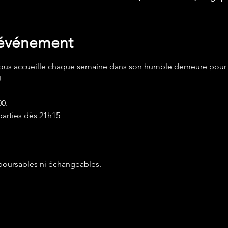
'événement
ous accueille chaque semaine dans son humble demeure pour
!
0.
parties dès 21h15
mboursables ni échangeables.
de vos paramètres de données analytiques et de cookies fonct