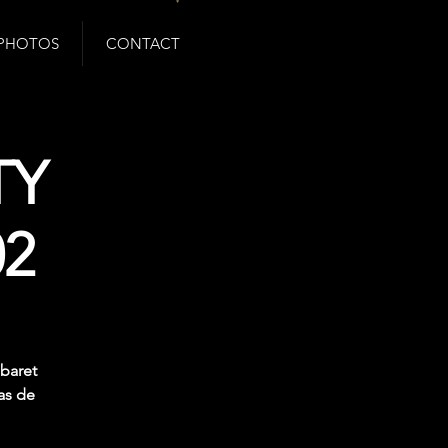
PHOTOS
CONTACT
TY
02
baret
as de