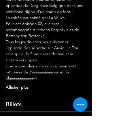
épisodes de Drag Race Belgique dans une 
ambiance digne d'un stade de foot ! 
La soirée est animé par La Veuve.
Pour cet épisode 02, elle sera 
accompagnée d'Athena Sorgelikis et de 
Brittany Von Bottocks
Tous les jeudis soirs, vous visionnez 
l'épisode dès sa sortie sur Auvio. Le Tea 
sera spillé, le Shade sera throwé et la 
Library sera open ! 
Une soirée pleine de rebondissements 
rythmées de Yaaaaaaaaaassss et de 
Slaaaaaaaaaaaay !
Afficher plus
Billets
Complet