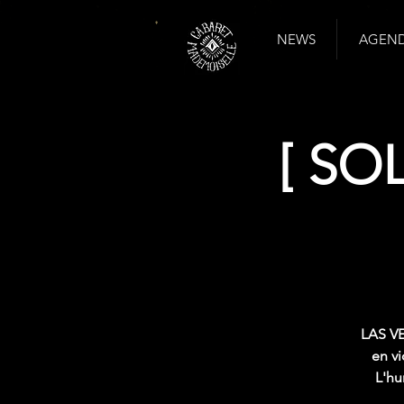
NEWS
AGENDA
[ SO
LAS VE
en v
L'hu