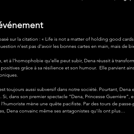
'événement
asé sur la citation : « Life is not a matter of holding good cards
 question n'est pas d'avoir les bonnes cartes en main, mais de b
, et à l'homophobie qu'elle peut subir, Dena réussit à transfo
sitives grâce à sa résilience et son humour.  Elle parvient ains
coniques.
est toujours aussi subversif dans notre société. Pourtant, Dena e
e. Si, dans son premier spectacle “Dena, Princesse Guerrière”, 
, l’humoriste mène une quête pacifiste. Par des tours de passe-pa
es, Dena convainc même ses antagonistes qu'ils ont plus…