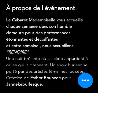
À propos de l'événement
Le Cabaret Mademoiselle vous accueille 
chaque semaine dans son humble 
demeure pour des performances 
étonnantes et décoiffantes !
et cette semaine , nous accueillons 
"RENOIRE". 
Une nuit brûlante où la scène appartient à 
celles qui la prennent. Un show burlesque 
porté par des artistes féminines racisées. 
Création de 
Esther Bouncee
 pour 
Jannekeburlesque
.
Cabaret Mademoiselle welcomes you each 
week into its humble home for astonishing, 
hair-raising performances!
This week, we are proud to present 
“RENOIRE.”
A scorching night where the stage belongs 
to those who claim it. A burlesque show led 