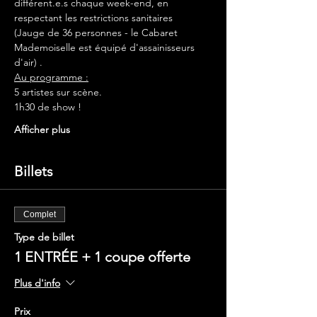
différent.e.s chaque week-end, en 
respectant les restrictions sanitaires 
(Jauge de 36 personnes - le Cabaret 
Mademoiselle est équipé d'assainisseurs 
d'air) .
Au programme :
5 artistes sur scène.
1h30 de show !
Afficher plus
Billets
Complet
Type de billet
1 ENTRÉE + 1 coupe offerte
Plus d'info
Prix