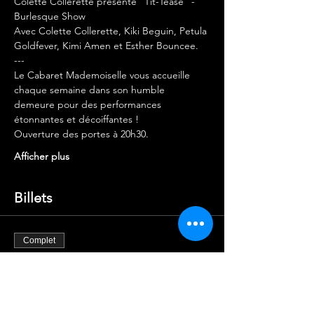
Colette Collerette présente "Tit-Tease" - 
Burlesque Show
Avec Colette Collerette, Kiki Beguin, Petula 
Goldfever, Kimi Amen et Esther Bouncee.
---
Le Cabaret Mademoiselle vous accueille 
chaque semaine dans son humble 
demeure pour des performances 
étonnantes et décoiffantes !
Ouverture des portes à 20h30.
Afficher plus
Billets
Complet
Type de billet
ENTRÉE X1
Plus d'info