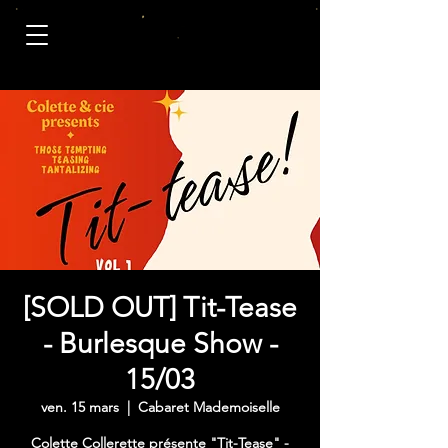
[SOLD OUT] Tit-Tease
- Burlesque Show -
15/03
ven. 15 mars
  |  
Cabaret Mademoiselle
Colette Collerette présente "Tit-Tease" -