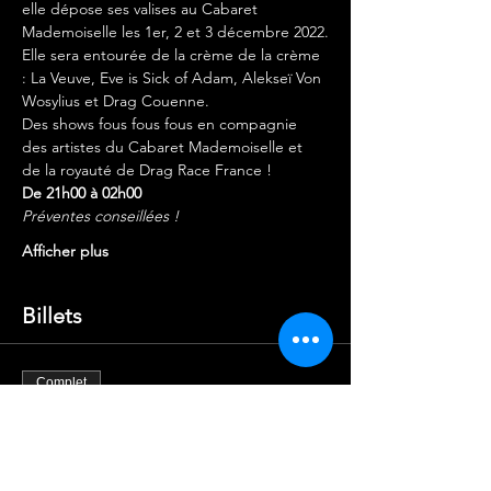
elle dépose ses valises au Cabaret 
Mademoiselle les 1er, 2 et 3 décembre 2022.
Elle sera entourée de la crème de la crème 
: La Veuve, Eve is Sick of Adam, Alekseï Von 
Wosylius et Drag Couenne.
Des shows fous fous fous en compagnie 
des artistes du Cabaret Mademoiselle et 
de la royauté de Drag Race France !
De 21h00 à 02h00
Préventes conseillées !
Afficher plus
Billets
Complet
Type de billet
1 X TICKET
Plus d'info