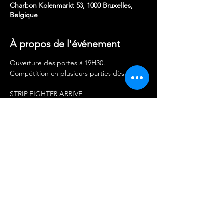
Charbon Kolenmarkt 53, 1000 Bruxelles,
Belgique
À propos de l'événement
Ouverture des portes à 19H30.
Compétition en plusieurs parties dès 20h30.
STRIP FIGHTER ARRIVE
Un show sur bases de sexy battles 
déchaînées !
Pas de notes, pas de points - juste de la 
vibes, du slutpower et de l’audace.
C’est quoi ?
Afficher plus