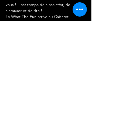
vous ! Il est temps de s’esclaffer, de 
s'amuser et de rire !  
Le What The Fun arrive au Cabaret 
Mademoiselle pour vous proposer une 
soirée d'humour de qualité façon Stand Up 
Comedy !    
ENTREE LIBRE – PAS DE RESERVATION - 
COVID SAFE TICKET OBLIGATOIRE
Afficher plus
Partager cet événement
©
2017 - 2026
by Mademoiselle
Productions