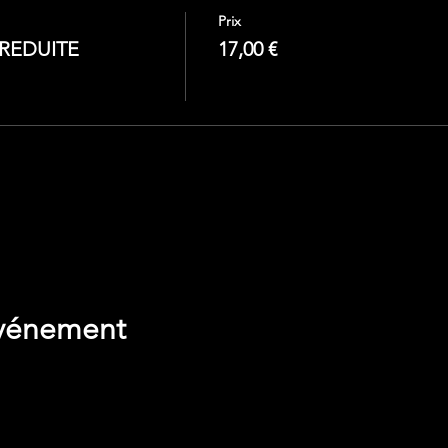
Prix
E REDUITE
17,00 €
de vos paramètres de données analytiques et de cookies fonct
événement