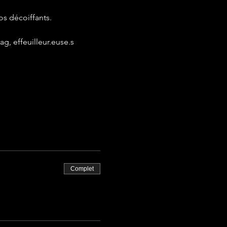
os décoiffants.
g, effeuilleur.euse.s 
Complet