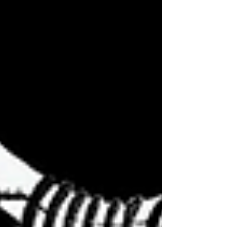
Depuis 2017, vous avez été des milliers à franchir
nos portes. Ensemble, nous avons partagé plus de
mille spectacles, accueilli des centaines d'arti