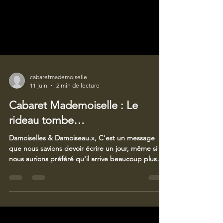
cabaretmademoiselle
11 juin
2 min de lecture
Cabaret Mademoiselle : Le
rideau tombe…
Damoiselles & Damoiseau.x, C'est un message
que nous savions devoir écrire un jour, même si
nous aurions préféré qu'il arrive beaucoup plus
tard. Après près de neuf années d'aventure, le
Cabaret Mademoiselle fermera les portes de son
établissement du 53 rue du Marché au Charbon
après sa dernière représentation du 20 juillet 2026.