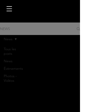
NEWS
News
Tous les
posts
News
Évènements
Photos -
Vidéos