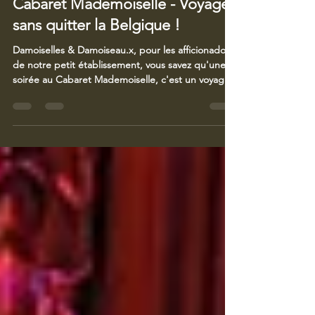
Social Cabaret
25 juin 2025
2 min de lecture
Cabaret Mademoiselle - Voyager
sans quitter la Belgique !
Damoiselles & Damoiseau.x, pour les afficionados
de notre petit établissement, vous savez qu'une
soirée au Cabaret Mademoiselle, c'est un voyage à
travers le temps et l'espace. Avec nos artistes,
vous pouvez passer de Paris à Las Vegas en un clin
d'œil. Alors si vous n'avez pas encore booké vos
vacances, au moins, réservez vos places pour l'une
de nos soirées de l'été ! Toutes les billetteries sont
déjà disponibles sur notre site
www.CabaretMademoiselle.be