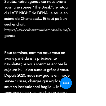
Scrutez notre agenda car nous avons 
aussi une soirée "The Break", le retour 
du LATE NIGHT de DENA, le seule en 
scène de Chantaaaal... Et tout ça à un 
seul endroit : 
https://www.cabaretmademoiselle.be/a
genda
Pour terminer, comme nous vous en 
avons parlé dans la précédente 
newsletter, si nous sommes encore là 
aujourd’hui, c’est surtout grâce à vous. 
Depuis 2020, nous naviguons en mode 
survie : crises, charges qui explosent, 
soutien institutionnel fragile… Même 
avec des salles pleines chaque week-
end, notre petite jauge de 65 places ne 
permet plus de couvrir tous les frais, 