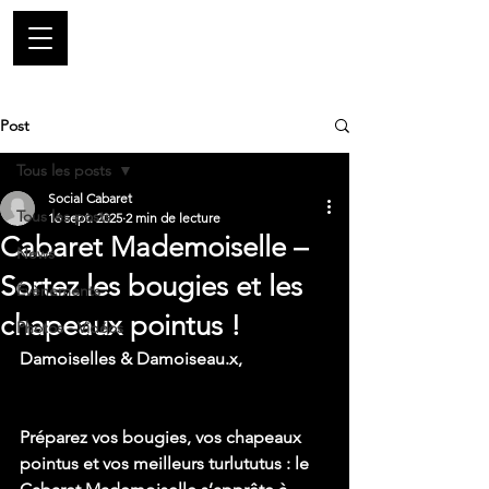
Post
Tous les posts
Social Cabaret
Tous les posts
16 sept. 2025
2 min de lecture
Cabaret Mademoiselle –
News
Sortez les bougies et les
Évènements
chapeaux pointus !
Photos - Vidéos
Damoiselles & Damoiseau.x,
Préparez vos bougies, vos chapeaux 
pointus et vos meilleurs turlututus : le 