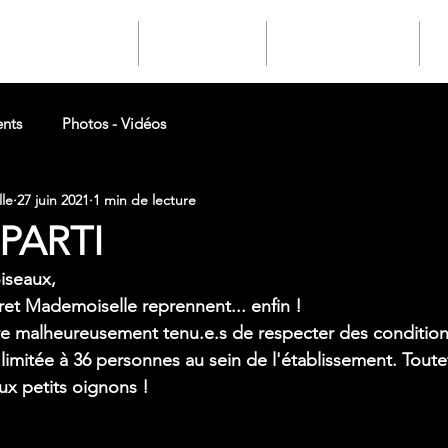
 / BILLETTERIE
LIVRE D'OR
SOCIAL MEDIA
nts
Photos - Vidéos
le
27 juin 2021
1 min de lecture
PARTI
seaux, 
aret Mademoiselle reprennent... enfin !
malheureusement tenu.e.s de respecter des conditions 
 limitée à 36 personnes au sein de l'établissement. Toute
x petits oignons !
!