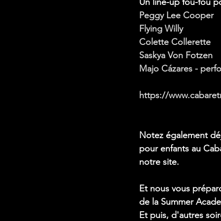
Un line-up fou-fou po
Peggy Lee Cooper
Flying Willy
Colette Collerette
Saskya Von Fotzen
Majo Cázares - perf
https://www.cabaret
Notez également déjà
pour enfants au Caba
notre site.
Et nous vous préparo
de la Summer Academy
Et puis, d'autres soi