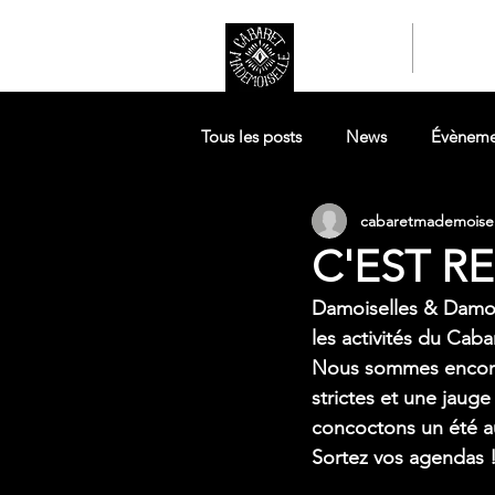
NEWS
AGENDA
Tous les posts
News
Évèneme
cabaretmademoisel
C'EST RE
Damoiselles & Damoi
les activités du Cab
Nous sommes encore 
strictes et une jauge
concoctons un été au
Sortez vos agendas 