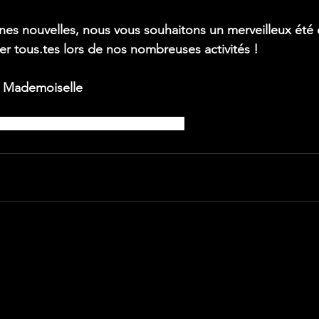
es nouvelles, nous vous souhaitons un merveilleux été 
er tous.tes lors de nos nombreuses activités ! 
t Mademoiselle
baret
spectacle
Cabaret
burlesque
theatre