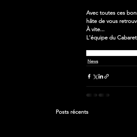
Avec toutes ces bonn
hâte de vous retrouv
À vite...
L'équipe du Cabare
dragqueen
drag artists
ca
News
Posts récents