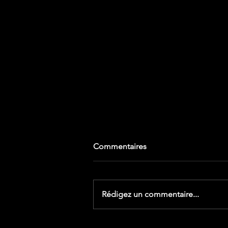
Commentaires
Rédigez un commentaire...
🎩 PRIDE TIME 🎩