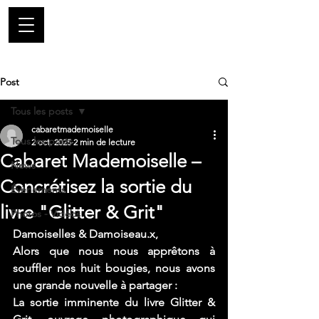
Post
Tous les posts
cabaretmademoiselle
Tous les posts
2 oct. 2025
2 min de lecture
Cabaret Mademoiselle –
News
Concrétisez la sortie du
Évènements
livre "Glitter & Grit"
Photos - Vidéos
Damoiselles & Damoiseau.x, 
Alors que nous nous apprêtons à 
souffler nos huit bougies, nous avons 
une grande nouvelle à partager : 
La sortie imminente du livre Glitter & 