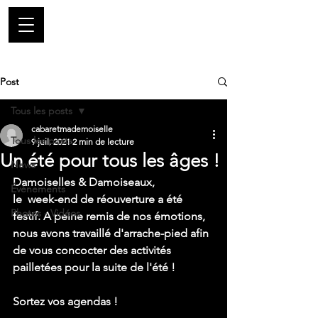
Post
Tous les posts
cabaretmademoiselle
Tous les posts
9 juil. 2021
2 min de lecture
Un été pour tous les âges !
News
Damoiselles & Damoiseaux, 
Évènements
le  week-end de réouverture a été 
Photos - Vidéos
festif. A peine remis de nos émotions,  
nous avons travaillé d'arrache-pied afin 
de vous concocter des activités  
pailletées pour la suite de l'été !
Sortez vos agendas !